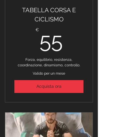
TABELLA CORSA E
CICLISMO
55€
€
55
Forza, equilibrio, resistenza,
coordinazione, dinamismo, controllo.
Valido per un mese
Acquista ora