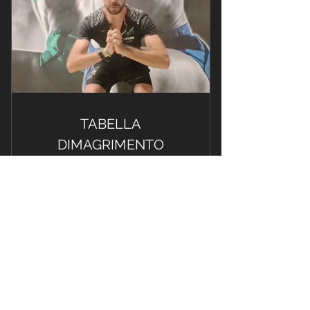
TABELLA
DIMAGRIMENTO
55€
€
55
Cardio, tonificazione, resistenza,
equilibrio, gradualità, funzionale.
Valido per un mese
Acquista ora